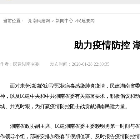
民建湖南省委会十届五次全会召开
当前位置：
湖南民建网
>
新闻中心
>民建要闻
民建湖南省委会召开全省组织建设工作
助力疫情防控 
民建湖南省十届十次常委会议召开
民建湖南省委会开展2024年度理论学
作者：民建湖南省委
发布时间：2020-01-28 22:39:35
民建湖南省第十届委员会内部监督委员
面对来势汹汹的新型冠状病毒感染肺炎疫情，民建湖南省委
神，以及民建中央和中共湖南省委有关部署要求，积极倡议和动
城、共克时艰，为打赢疫情防控阻击战贡献湖南民建力量。
湖南省政协副主席、民建湖南省委主委赖明勇第一时间与省
作领导小组，部署安排加强春节假期值班、及时报告疫情防控情