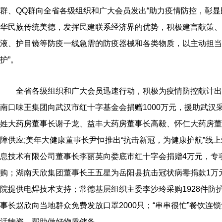
群、QQ群向全省各级组织和广大会员发出“助力疫情防控，彰显
华民族传统美德，发挥民建联系经济界的优势，积极建言献策、
液、护目镜等防疫一线急需的防疫器械和各类物质，以主动担当、
护”。
全省各级组织和广大会员迅速行动，积极为疫情防控献计出
南口味王集团向武汉市红十字基金会捐赠1000万元，援助武
姓大药房董事长谢子龙、益丰大药房董事长高毅、怀仁大药房董
障供应;美年大健康董事长尹恒推出“抗击新冠，为健康护航”线
息技术有限公司董事长李丽英向娄底市红十字会捐赠4万元，专
购；湖南天欣集团董事长王五星为岳阳县抗击冠状病毒捐款1万
院提供电焊技术支持；常德基层组织主委李沙玲采购1928件防
事长赵欣向当地群众免费发放口罩2000只；
“串串很忙”餐饮连
活物资，帮助做好物质储备
……