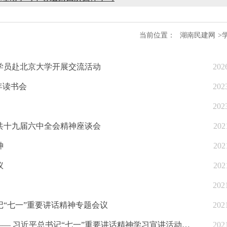
部监督委员会第四次全体会议召开
当前位置：
湖南民建网
>
会召开
学员赴北京大学开展交流活动
202
织建设工作会议
年读书会
202
议召开
202
年度理论学习中心组第四次集体学习
共十九届六中全会精神座谈会
202
神
部监督委员会第四次全体会议召开
202
议
202
202
“七一”重要讲话精神专题会议
202
湘潭市政协民建界别委员工作室“七一”宣讲进民企—— 习近平总书记“七一”重要讲话精神学习宣讲活动启动
202