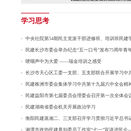
民建湖南省第十届委员会内
学习思考
民建湖南省委会十届五次全
中央社院第54期民主党派干部进修班、培训班民建
民建湖南省委会召开全省组
民建长沙市委会举办纪念“五一口号”发布75周年青
民建湖南省十届十次常委会
哽咽声中为大爱 ——瑞金培训之感受
民建湖南省委会开展2024
长沙市天心区工委一支部、五支部联合开展学习中
民建株洲市委会集体学习中共第十九届六中全会精
民建湖南省第十届委员会内
民建益阳市第七届委员会理委会召开第一次全体会
民建湖南省委会机关开展政治学习
衡阳民建蒸湘二、三支部召开学习贯彻习近平总书记