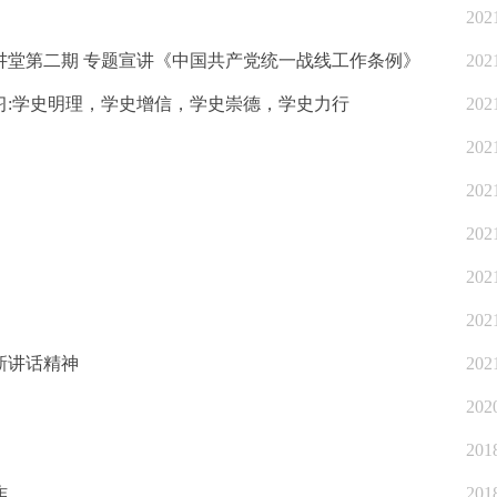
202
讲堂第二期 专题宣讲《中国共产党统一战线工作条例》
202
习:学史明理，学史增信，学史崇德，学史力行
202
202
202
202
202
202
新讲话精神
202
202
201
作
201