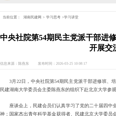
民建湖南省委会十届五次全会召开
当前位置：
湖南民建网
>
学习思考
>学习讲堂
民建湖南省委会召开全省组织建设工作
中央社院第54期民主党派干部进
民建湖南省十届十次常委会议召开
开展交
民建湖南省委会开展2024年度理论学
民建湖南省第十届委员会内部监督委员
信息来源：陈燕东
发布时间：2026-03-25 10:08:17
3月22日，中央社院第54期民主党派干部进修班
民建湖南大学委员会主委陈燕东的组织下赴北京大学参
座谈会上，民建会员们认真学习了党的二十届四中
神；国家杰出青年科学基金‌获得者、民建北京大学委员会