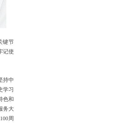
关键节
牢记使
坚持中
史学习
特色和
服务大
00周