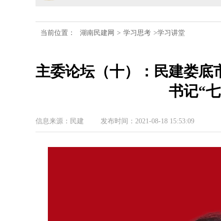
民建湖南省第十届委员会内
当前位置：
湖南民建网
>
学习思考
>学习讲堂
民建湖南省委会十届五次全
主委论坛（十）：民建娄底
民建湖南省委会召开全省组
书记“
民建湖南省十届十次常委会
民建湖南省委会开展2024
信息来源：民建
发布时间：2021-08-18 15:53:09
民建湖南省第十届委员会内