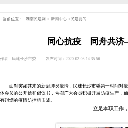
民建湖南省第十届委员会内部监督委员
当前位置：
湖南民建网
>
新闻中心
>民建要闻
民建湖南省委会十届五次全会召开
同心抗疫 同舟共济
民建湖南省委会召开全省组织建设工作
民建湖南省十届十次常委会议召开
作者：民建长沙市委
发布时间：2020-02-03 14:35:56
民建湖南省委会开展2024年度理论学
民建湖南省第十届委员会内部监督委员
面对突如其来的新冠肺炎疫情，民建长沙市委第一时间对疫
体会员的公开信和倡议书，号召广大会员积极开展防疫生产，踊
有硝烟的疫情防控狙击战。
立足本职工作