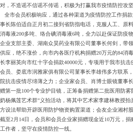
对，不造谣不信谣不传谣，积极为打赢我市疫情防控攻
全市会员积极响应，通过各种渠道为疫情防控工作捐款
事长陈伯适自正月初二接到省防指电话，克服人工、原料
消毒液200多吨、络合碘消毒液6吨，全力以赴保证防疫
企业支部主委、湖南众昊药业有限公司董事长何剑，带
供应，绝不涨价，向市内各医疗机构捐赠20万元的84
长李丽英向市红十字会捐款40000元，专项用于我市抗
会员、娄底市润雅家俱有限公司菫事长李雄伟多方联系，紧
院抗击疫情尽绵薄之力；企业家会员、肖博士眼镜董事
赠第一批100个专业护目镜，正筹备捐赠第二批医用防
奶杨佩莲艺术群”义拍活动，将其中艺术家李建林教授拍卖
方设法帮助开辟医用防护物资购置渠道；会友企业湘村股份为
截至2月14日，会员和会员企业家捐赠现金近10万元，捐
工作者，坚守在疫情防控一线。