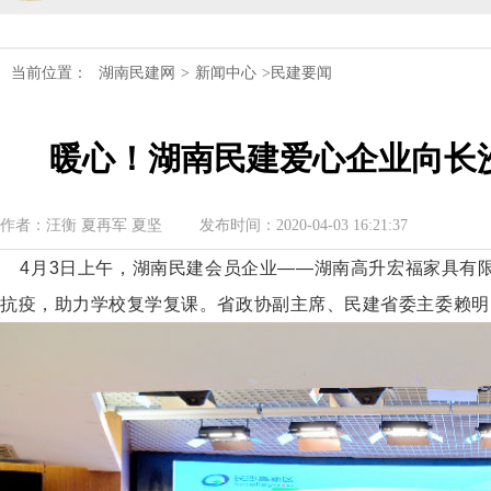
民建湖南省委会十届五次全会召开
当前位置：
湖南民建网
>
新闻中心
>民建要闻
民建湖南省委会召开全省组织建设工作
暖心！湖南民建爱心企业向长
民建湖南省十届十次常委会议召开
民建湖南省委会开展2024年度理论学
作者：汪衡 夏再军 夏坚
发布时间：2020-04-03 16:21:37
民建湖南省第十届委员会内部监督委员
4月3日
上午，湖南民建会员企业——湖南高升宏福家具有限
抗疫，助力学校复学复课。
省政协副主席、民建省委主委赖明