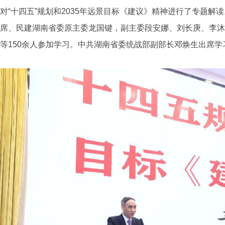
对
“
十四五
”
规划和2035
年
远景目标
《
建议
》
精神
进行了专题
解读
席、民建湖南省委
原
主委
龙国键，副主委段安娜、刘长庚、李沐
等
150
余人
参加
学习
。中共湖南省委统战部副部长邓焕生出席学