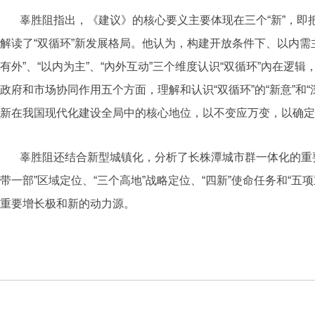
辜胜阻指出，《建议》的核心要义主要体现在三个“新”
，
即
解读了“双循环”新发展格局。他
认为，构建开放条件下、以内需主
有外”、“以内为主”、“內外互动”三个维度认识“双循环”內在逻辑
政府和市场协同作用
五个方面，
理解和认识“双循环”的“新意”和“
新在我国现代化建设全局中的核心地位，以不变应万变，以确定
辜胜阻
还
结合新型城镇化
，
分析了
长株潭城市群一体化的重
带一部”区域定位、“三个高地”战略定位、“四新”使命任务和“五
重要增长极和新的动力源。