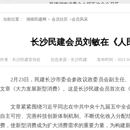
民建湖南省委会召开全省组织建设工作
当前位置：
湖南民建网
>
会员社区
>会员风采
民建湖南省十届十次常委会议召开
长沙民建会员刘敏在《人
民建湖南省委会开展2024年度理论学
民建湖南省第十届委员会内部监督委员
作者：长沙民建宣传处
信息来源：长沙民建
发布时间：2021-04-2
民建湖南省委会十届五次全会召开
2月23日，民建长沙市委会参政议政委员会副主任
民建湖南省委会召开全省组织建设工作
文章《大力发展新型消费》。这是长沙民建会员首次在
民建湖南省十届十次常委会议召开
文章紧紧围绕习近平同志在中共中央十九届五中全
民建湖南省委会开展2024年度理论学
自主可控、完善科技创新体制机制、不断优化收入分配
费，使新型消费成为扩大消费需求的重要力量，为构建
民建湖南省第十届委员会内部监督委员