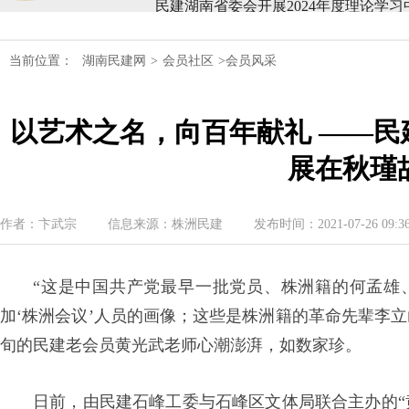
民建湖南省第十届委员会内部监督委员
当前位置：
湖南民建网
>
会员社区
>会员风采
民建湖南省委会十届五次全会召开
以艺术之名，向百年献礼 ——
民建湖南省委会召开全省组织建设工作
展在秋瑾
民建湖南省十届十次常委会议召开
民建湖南省委会开展2024年度理论学
作者：卞武宗
信息来源：株洲民建
发布时间：2021-07-26 09:36
民建湖南省第十届委员会内部监督委员
“这是中国共产党最早一批党员、株洲籍的何孟雄
加‘株洲会议’人员的画像；这些是株洲籍的革命先辈李
旬的民建老会员黄光武老师心潮澎湃，如数家珍。
日前，由民建石峰工委与石峰区文体局联合主办的