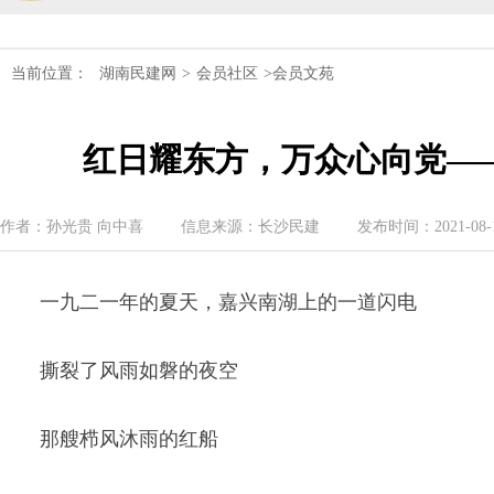
民建湖南省第十届委员会内部监督委员
当前位置：
湖南民建网
>
会员社区
>会员文苑
民建湖南省委会十届五次全会召开
红日耀东方，万众心向党—
民建湖南省委会召开全省组织建设工作
民建湖南省十届十次常委会议召开
作者：孙光贵 向中喜
信息来源：长沙民建
发布时间：2021-08-16
民建湖南省委会开展2024年度理论学
一九二一年的夏天，嘉兴南湖上的一道闪电
民建湖南省第十届委员会内部监督委员
撕裂了风雨如磐的夜空
那艘栉风沐雨的红船