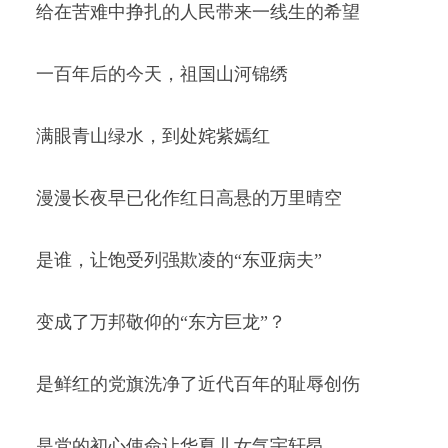
给在苦难中挣扎的人民带来一线生的希望
一百年后的今天，祖国山河锦绣
满眼青山绿水，到处姹紫嫣红
漫漫长夜早已化作红日高悬的万里晴空
是谁，让饱受列强欺凌的“东亚病夫”
变成了万邦敬仰的“东方巨龙”？
是鲜红的党旗洗净了近代百年的耻辱创伤
是党的初心使命让华夏儿女气宇轩昂