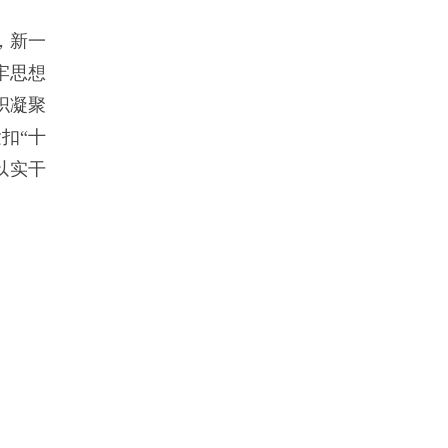
，新一
牢思想
织凝聚
扣“十
以实干