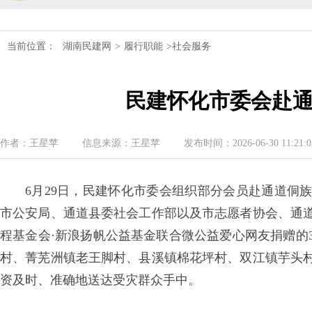
民建湖南省十届十次常委会议召开
当前位置：
湖南民建网
>
履行职能
>社会服务
民建湖南省委会开展2024年度理论学
民建怀化市委会赴
民建湖南省第十届委员会内部监督委员
民建湖南省委会十届五次全会召开
作者：王星苹
信息来源：王星苹
发布时间：2026-06-30 11:21:0
民建湖南省委会召开全省组织建设工作
6月29日，民建怀化市委会组织部分会员赴通道侗
民建湖南省十届十次常委会议召开
市公安局、通道县委社会工作部以及市志愿者协会、通
程基金会·新浪扬帆公益基金联合微公益爱心网友捐赠的3
民建湖南省委会开展2024年度理论学
村、菁芜洲镇老王脚村、县溪镇棉花坪村、双江镇芋头
民建湖南省第十届委员会内部监督委员
资及时、准确地送达受灾群众手中。