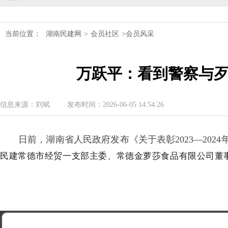
民建湖南省委会十届五次全会召开
当前位置：
湖南民建网
>
会员社区
>会员风采
民建湖南省委会召开全省组织建设工作
万跃平：看到警察与
民建湖南省十届十次常委会议召开
民建湖南省委会开展2024年度理论学
信息来源：刘斌
发布时间：2026-06-05 14:54:26
民建湖南省第十届委员会内部监督委员
日前，湖南省人民政府发布《关于表彰2023—20
民建常德市经贸一支部主委、常德金萝莎食品有限公司董