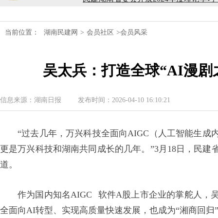
民建湖南省第十届委员会内部监督委员
当前位置：
湖南民建网
>
会员社区
>会员风采
民建湖南省委会十届五次全会召开
吴太兵：打造全球“AI漫
民建湖南省委会召开全省组织建设工作
民建湖南省十届十次常委会议召开
信息来源：湖南日报
发布时间：2026-04-10 16:10:21
民建湖南省委会开展2024年度理论学
“过去几年，万兴科技全面向AIGC（人工智能生
民建湖南省第十届委员会内部监督委员
更是万兴科技和湖南共同成长的几年。”3月18日，民
道。
作为国内知名
AIGC
软件A股上市企业的掌舵人，吴
全面向AI转型、实现高质量快速发展，也成为“湘商回归