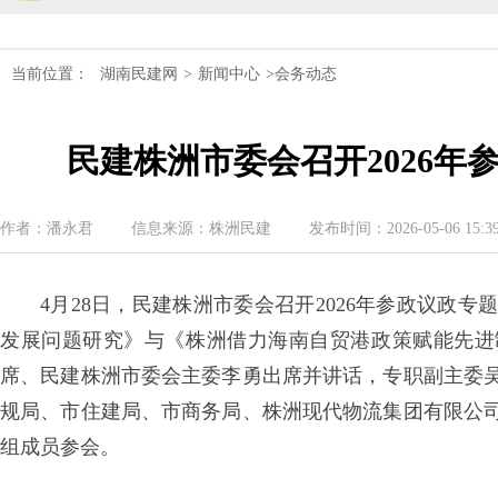
民建湖南省委会十届五次全会召开
当前位置：
湖南民建网
>
新闻中心
>会务动态
民建湖南省委会召开全省组织建设工作
民建株洲市委会召开2026
民建湖南省十届十次常委会议召开
民建湖南省委会开展2024年度理论学
作者：潘永君
信息来源：株洲民建
发布时间：2026-05-06 15:39
民建湖南省第十届委员会内部监督委员
4月28日，民建株洲市委会召开2026年参政议政
发展问题研究》与《株洲借力海南自贸港政策赋能先进
席、民建株洲市委会主委李勇出席并讲话，专职副主委
规局、市住建局、市商务局、株洲现代物流集团有限公
组成员参会。