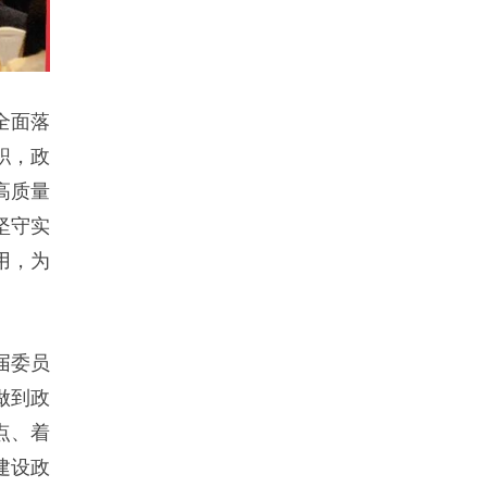
全面落
职，政
高质量
坚守实
用，为
届委员
做到政
点、着
建设政