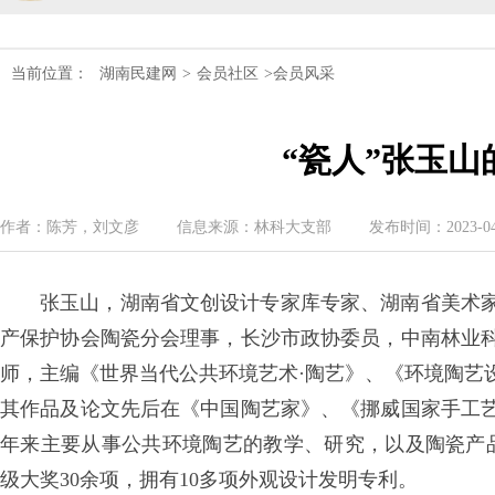
民建湖南省第十届委员会内部监督委员
当前位置：
湖南民建网
>
民建湖南省委会十届五次全会召开
会员社区
>会员风采
民建湖南省委会召开全省组织建设工作
“瓷人”张玉山
民建湖南省十届十次常委会议召开
作者：陈芳，刘文彦
信息来源：林科大支部
发布时间：2023-04-2
民建湖南省委会开展2024年度理论学
民建湖南省第十届委员会内部监督委员
张玉山，湖南省文创设计专家库专家、湖南省美术
产保护协会陶瓷分会理事，长沙市政协委员，中南林业
师，主编《世界当代公共环境艺术·陶艺》、《环境陶艺
其作品及论文先后在《中国陶艺家》、《挪威国家手工
年来主要从事公共环境陶艺的教学、研究，以及陶瓷产品
级大奖30余项，拥有10多项外观设计发明专利。