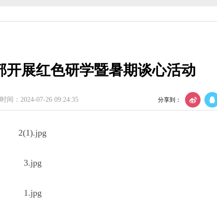
织建设工作会议
议召开
部开展红色研学暨暑期谈心活动
年度理论学习中心组第四次集体学习
部监督委员会第四次全体会议召开
间：2024-07-26 09:24:35
分享到：
会召开
织建设工作会议
议召开
年度理论学习中心组第四次集体学习
部监督委员会第四次全体会议召开