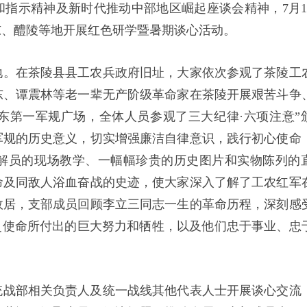
指示精神及新时代推动中部地区崛起座谈会精神，7月1
东、醴陵等地开展红色研学暨暑期谈心活动。
地。在茶陵县县工农兵政府旧址，大家依次参观了茶陵工
东、谭震林等老一辈无产阶级革命家在茶陵开展艰苦斗争
东第一军规广场，全体人员参观了三大纪律·六项注意”
军规的历史意义，切实增强廉洁自律意识，践行初心使命
解员的现场教学、一幅幅珍贵的历史图片和实物陈列的
命及同敌人浴血奋战的史迹，使大家深入了解了工农红军
故居，支部成员回顾李立三同志一生的革命历程，深刻感
史使命所付出的巨大努力和牺牲，以及他们忠于事业、忠
统战部相关负责人及统一战线其他代表人士开展谈心交流