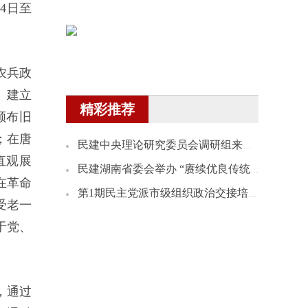
4日至
农兵政
、建立
精彩推荐
颁布旧
；在唐
民建中央理论研究委员会调研组来湘开展理论研究课题调研
直观展
民建湖南省委会举办 “赓续优良传统 践行为民情怀”会史宣讲会
在革命
第1期民主党派市级组织政治交接培训班民建学员赴民建省委会机关座谈
受老一
于党、
，通过