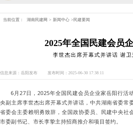
民建湖南省第十届委员会内部监督委员
当前位置：
湖南民建网
>
新闻中心
>民建要闻
民建湖南省委会十届五次全会召开
2025年全国民建会
民建湖南省委会召开全省组织建设工作
李世杰出席开幕式并讲话 谢卫
民建湖南省十届十次常委会议召开
民建湖南省委会开展2024年度理论学
信息来源：岳阳发布
发布时间：2025-06-30 17:38:11
民建湖南省第十届委员会内部监督委员
6
月
27
日，
2025
年全国民建会员企业家岳阳行活
央副主席李世杰出席开幕式并讲话，中共湖南省委常
省委会主委赖明勇致辞，全国政协委员、民建中央社
市委副书记、市长李挚主持招商推介和项目签约。