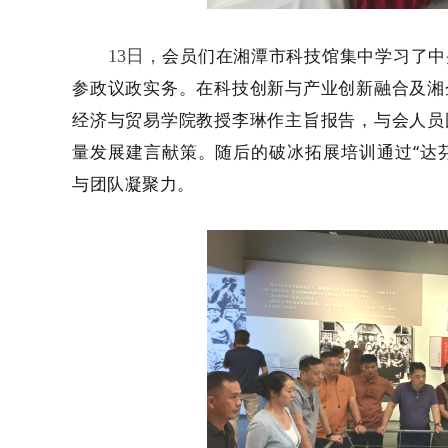
会员们在湘潭
市科技
馆
集中学习
了
13日，
中
参政议政实
务
。在科技创新与产业创新融合及湘
经济与贸易学院教授
李琳
作主旨报告，与会人员
量发展建言献策。随后的破冰拓展培训通过
“达
与团队凝聚力。