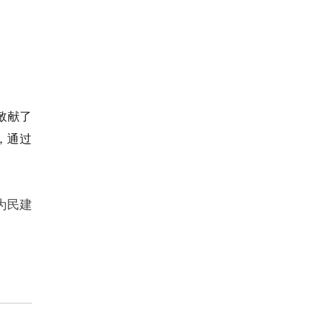
敬献
了
，通过
为民建