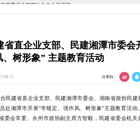
会召开
织建设工作会议
建省直企业支部、民建湘潭市委会
议召开
风、树形象” 主题教育活动
年度理论学习中心组第四次集体学习
部监督委员会第四次全体会议召开
:08:55
分享到：
联合民建省直企业支部、民建湘潭市委会、湖南省政协民建
员
赴湘潭市开展
“学规定、强作风、树形象”主题
教育
活动
省委会常委、永州市政协副主席方智毅，
民建省委会
机关