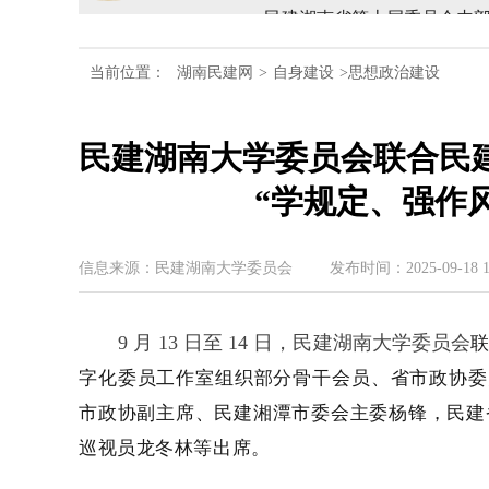
民建湖南省委会十届五次全
当前位置：
湖南民建网
>
自身建设
>思想政治建设
民建湖南省委会召开全省组
民建湖南大学委员会联合民
民建湖南省十届十次常委会
“学规定、强作
民建湖南省委会开展2024
民建湖南省第十届委员会内
信息来源：民建湖南大学委员会
发布时间：2025-09-18 15
9 月 13 日至 14 日，民建湖南大学委员会
字化委员工作室
组织
部分骨干
会员
、
省市政协委
市政协副主席、
民建湘潭市委会
主委杨锋，民建
巡视员龙冬林
等出席
。